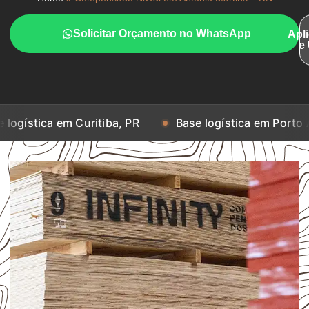
Solicitar Orçamento no WhatsApp
Apl
e
m Curitiba, PR
Base logística em Porto Alegre, RS