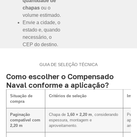
quantidade de
chapas
ou o
volume estimado.
Envie a cidade, o
estado e, quando
necessário, o
CEP do destino.
GUIA DE SELEÇÃO TÉCNICA
Como escolher o Compensado
Naval conforme a aplicação?
Situação de
Critérios de seleção
Impac
compra
Paginação
Chapa de
1,60 × 2,20 m
, considerando
Permi
compatível com
espessura, montagem e
aprov
2,20 m
aproveitamento.
antes