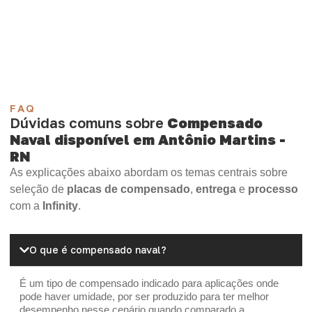
Compensado Plywood
Madeirite Resinado Fenólico
Madeirite Resinado Cola Branca
OSB Tapume
OSB Home Plus
OSB Induplac
FAQ
Dúvidas comuns sobre
Compensado
Naval disponível em Antônio Martins -
RN
As explicações abaixo abordam os temas centrais sobre
seleção de
placas de compensado
,
entrega
e
processo
com a
Infinity
.
O que é compensado naval?
É um tipo de compensado indicado para aplicações onde
pode haver umidade, por ser produzido para ter melhor
desempenho nesse cenário quando comparado a