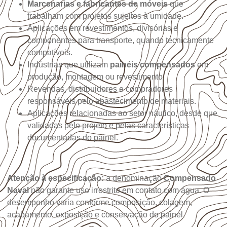
Marcenarias e fabricantes de móveis
que
trabalham com projetos sujeitos à umidade.
Aplicações em revestimentos, divisórias e
componentes para transporte, quando tecnicamente
compatíveis.
Indústrias que utilizam
painéis compensados
em
produção, montagem ou revestimento.
Revendas, distribuidores e compradores
responsáveis pelo abastecimento de materiais.
Aplicações relacionadas ao setor náutico, desde que
validadas pelo projeto e pelas características
documentadas do painel.
Atenção à especificação:
a denominação
Compensado
Naval
não garante uso irrestrito em contato com água. O
desempenho varia conforme composição, colagem,
acabamento, exposição e conservação do painel.