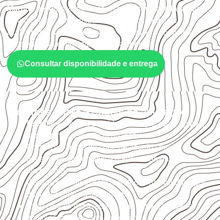
Martins
devem avaliar onde a chapa será instalada, qual
será o contato com umidade e quais cuidados de
acabamento serão necessários. Espessura, formato e
quantidade também interferem na compra.
Consultar disponibilidade e entrega
Cuidados antes e depois da aplicação
Escolha a medida considerando aplicação, apoios,
montagem e especificação técnica.
Organize o plano de corte de acordo com as
dimensões disponíveis e o aproveitamento
necessário.
Considere acabamento e proteção das bordas após
qualquer corte ou usinagem.
Evite contato direto com o solo, chuva, umidade
acumulada e apoios desnivelados.