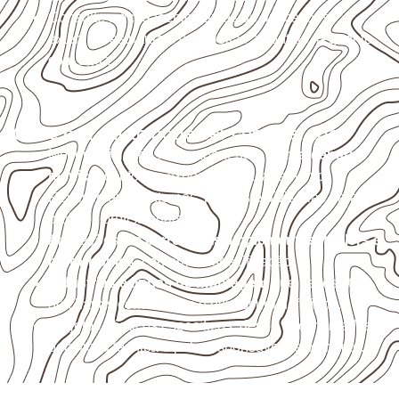
Consulte a ficha técnica antes de aplicações
externas, estruturais ou sujeitas a contato frequente
com água.
Onde o produto pode ser considerado
Móveis, divisórias e componentes de
marcenaria
técnica
, conforme exposição e acabamento.
Revestimentos internos, painéis e divisórias para
projetos profissionais.
Aplicações em
carrocerias, implementos, trailers e
motorhomes
, conforme especificação.
Indústrias e linhas de montagem
que necessitam
de chapas com formato e espessura definidos.
Projetos náuticos específicos, desde que validados
pela ficha técnica e pelo responsável pelo projeto.