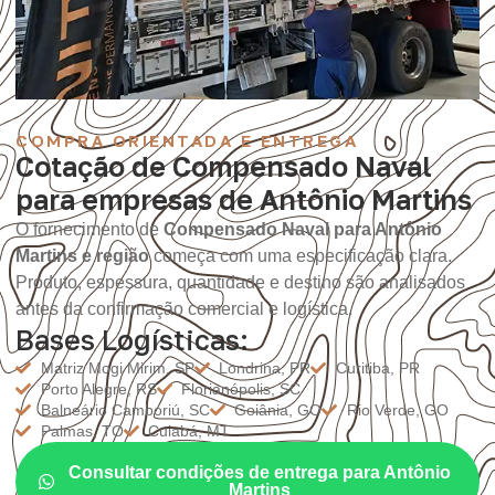
COMPRA ORIENTADA E ENTREGA
Cotação de Compensado Naval
para empresas de Antônio Martins
O fornecimento de
Compensado Naval para Antônio
Martins e região
começa com uma especificação clara.
Produto, espessura, quantidade e destino são analisados
antes da confirmação comercial e logística.
Bases Logísticas:
Matriz Mogi Mirim, SP
Londrina, PR
Curitiba, PR
Porto Alegre, RS
Florianópolis, SC
Balneário Camboriú, SC
Goiânia, GO
Rio Verde, GO
Palmas, TO
Cuiabá, MT
Consultar condições de entrega para Antônio
Martins