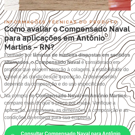
INFORMAÇÕES TÉCNICAS DO PRODUTO
Como avaliar o Compensado Naval
para aplicações em Antônio
Martins – RN?
Formado por
lâminas de madeira dispostas em sentidos
alternados
, o
Compensado Naval
é considerado em
projetos que exigem atenção à colagem, à estabilidade do
painel e às condições de exposição. O desempenho
depende da composição e do uso especificado.
Na compra de
Compensado Naval em Antônio Martins
,
compare mais do que o preço por chapa. Verifique a
aplicação, a espessura, as dimensões, a composição e as
condições de entrega para sua empresa.
Consultar Compensado Naval para Antônio