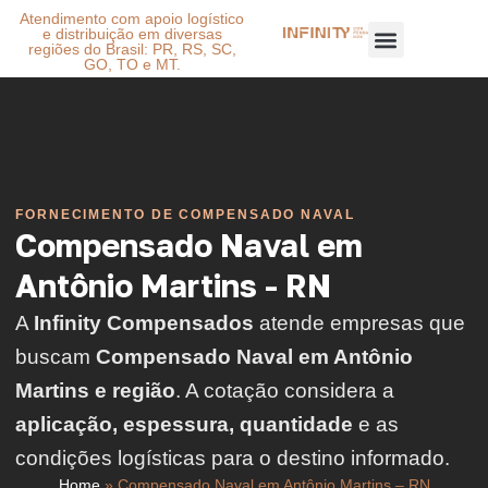
Atendimento com apoio logístico
e distribuição em diversas
regiões do Brasil: PR, RS, SC,
GO, TO e MT.
FORNECIMENTO DE COMPENSADO NAVAL
Compensado Naval em
Antônio Martins - RN
A
Infinity Compensados
atende empresas que
buscam
Compensado Naval em Antônio
Martins e região
. A cotação considera a
aplicação, espessura, quantidade
e as
condições logísticas para o destino informado.
Home
»
Compensado Naval em Antônio Martins – RN