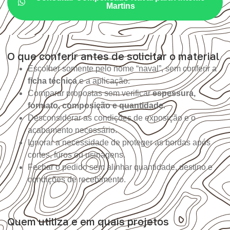
Martins
O que conferir antes de solicitar o material
Escolher somente pelo nome “naval”, sem conferir a
ficha técnica
e a aplicação.
Comparar propostas sem verificar
espessura,
formato, composição e quantidade
.
Desconsiderar as condições de exposição e o
acabamento necessário.
Ignorar a necessidade de proteger as bordas após
cortes, furos ou usinagens.
Fechar o pedido sem alinhar quantidade, destino e
condições de recebimento.
Quem utiliza e em quais projetos