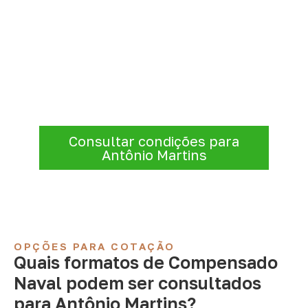
Consulte Compensado Naval
para Antônio Martins – RN
Antes de fechar a compra, confirme se a
espessura, o formato e a aplicação
estão alinhados à necessidade. Envie as
informações para receber uma cotação.
Consultar condições para
Antônio Martins
OPÇÕES PARA COTAÇÃO
Quais formatos de Compensado
Naval podem ser consultados
para Antônio Martins?