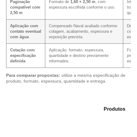
Paginação
Formato de
1,60 × 2,50 m
, com
Influ
compatível com
espessura escolhida conforme o uso.
trans
2,50 m
quant
Aplicação com
Compensado Naval avaliado conforme
Defin
contato eventual
colagem, acabamento, espessura e
com f
com água
exposição prevista.
extre
Cotação com
Aplicação, formato, espessura,
Facil
especificação
quantidade e destino previamente
prop
definida
informados.
espec
Para comparar propostas:
utilize a mesma especificação de
produto, formato, espessura, quantidade e entrega.
Analise as opções em nosso portfólio de
Produtos
e
encontre o material mais compatível para sua
demanda.
Compensado Plastificado
Plastificado 2 Processos