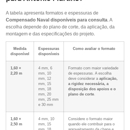
A tabela apresenta formatos e espessuras de
Compensado Naval disponíveis para consulta
. A
escolha depende do plano de corte, da aplicação, da
montagem e das especificações do projeto.
Medida
Espessuras
Como avaliar o formato
disponível
disponíveis
1,60 ×
4 mm, 6
Formato com maior variedade
2,20 m
mm, 10
de espessuras. A escolha
mm, 12
deve considerar a
aplicação,
mm, 15
a rigidez necessária, a
mm, 18
disposição dos apoios e o
mm, 20
plano de corte
.
mm, 25 mm
e 30 mm
1,60 ×
4 mm, 10
Considere o formato maior
2,50 m
mm, 15
quando ele contribuir para o
mm, 18
aproveitamento da chapa e