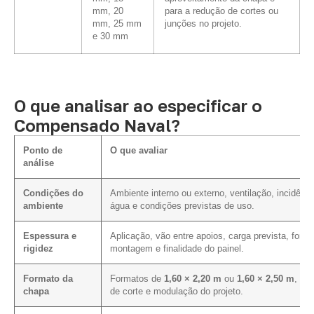
mm, 20
para a redução de cortes ou
mm, 25 mm
junções no projeto.
e 30 mm
O que analisar ao especificar o
Compensado Naval?
Ponto de
O que avaliar
análise
Condições do
Ambiente interno ou externo, ventilação, incidênci
ambiente
água e condições previstas de uso.
Espessura e
Aplicação, vão entre apoios, carga prevista, form
rigidez
montagem e finalidade do painel.
Formato da
Formatos de
1,60 × 2,20 m
ou
1,60 × 2,50 m
, pla
chapa
de corte e modulação do projeto.