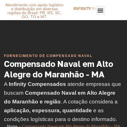
Atendimento com apoio logístico
e distribuição em diversas
regiões do Brasil: PR, RS, SC,
GO, TO e MT.
FORNECIMENTO DE COMPENSADO NAVAL
Compensado Naval em Alto
Alegre do Maranhão - MA
A
Infinity Compensados
atende empresas que
buscam
Compensado Naval em Alto Alegre
do Maranhão e região
. A cotação considera a
aplicação, espessura, quantidade
e as
condições logísticas para o destino informado.
Home
»
Compensado Naval em Alto Alegre do Maranhão – MA