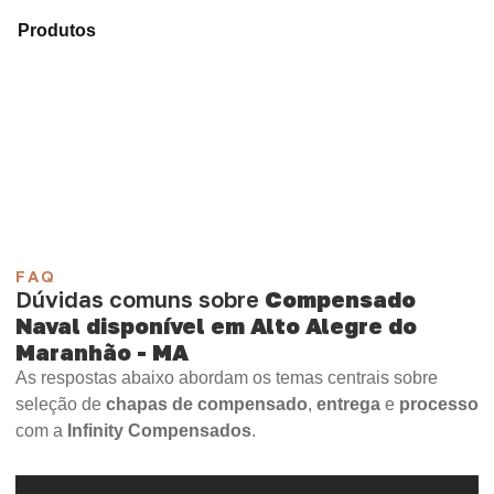
Analise os modelos disponíveis em nosso mix de
Produtos
e identifique o tipo de chapa mais compatível
para sua aplicação.
Compensado Plastificado
Plastificado 2 Processos
Compensado Plywood
Madeirite Resinado Fenólico
Madeirite Resinado Cola Branca
OSB Tapume
OSB Home Plus
OSB Induplac
FAQ
Dúvidas comuns sobre
Compensado
Naval disponível em Alto Alegre do
Maranhão - MA
As respostas abaixo abordam os temas centrais sobre
seleção de
chapas de compensado
,
entrega
e
processo
com a
Infinity Compensados
.